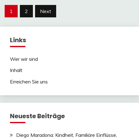
Posts
1
2
Next
pagination
Links
Wer wir sind
Inhalt
Erreichen Sie uns
Neueste Beiträge
Diego Maradona: Kindheit, Familiäre Einflüsse,