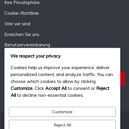
Ihre Privatsphäre
Cookie-Richtlinie
Wer wir sind
Erreichen Sie uns
Benutzervereinbarung
We respect your privacy
Suche
Cookies help us improve your experience, deliver
personalized content, and analyze traffic. You can
Search
choose which cookies to allow by clicking
for:
Customize
. Click
Accept All
to consent or
Reject
All
to decline non-essential cookies.
Customize
Reject All
All Rights Reserved 2024.