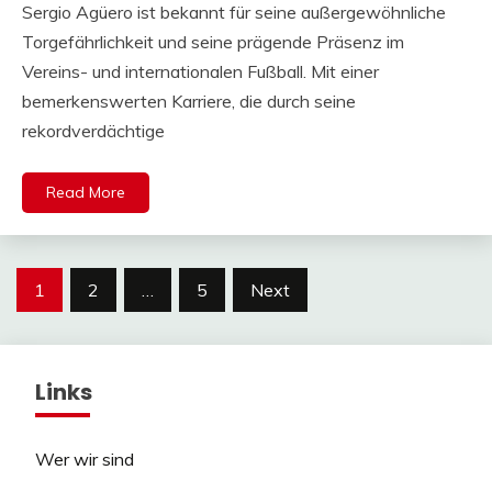
Sergio Agüero ist bekannt für seine außergewöhnliche
Torgefährlichkeit und seine prägende Präsenz im
Vereins- und internationalen Fußball. Mit einer
bemerkenswerten Karriere, die durch seine
rekordverdächtige
Read More
Posts
1
2
…
5
Next
pagination
Links
Wer wir sind