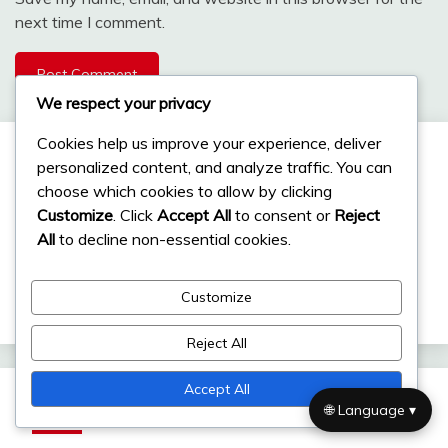
next time I comment.
We respect your privacy
Cookies help us improve your experience, deliver
Links
personalized content, and analyze traffic. You can
choose which cookies to allow by clicking
Customize
. Click
Accept All
to consent or
Reject
Wer wir sind
All
to decline non-essential cookies.
Inhalt
Customize
Erreichen Sie uns
Reject All
Accept All
Neueste Beiträge
🌐 Language ▾