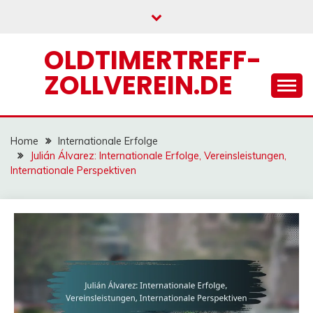
Skip
to
content
OLDTIMERTREFF-
ZOLLVEREIN.DE
Home
Internationale Erfolge
Julián Álvarez: Internationale Erfolge, Vereinsleistungen,
Internationale Perspektiven