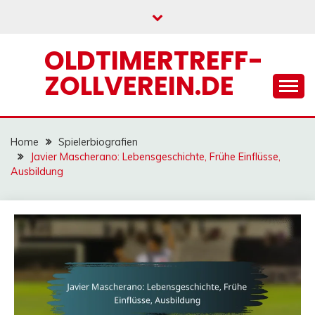
Skip
to
content
OLDTIMERTREFF-
ZOLLVEREIN.DE
Home
Spielerbiografien
Javier Mascherano: Lebensgeschichte, Frühe Einflüsse,
Ausbildung