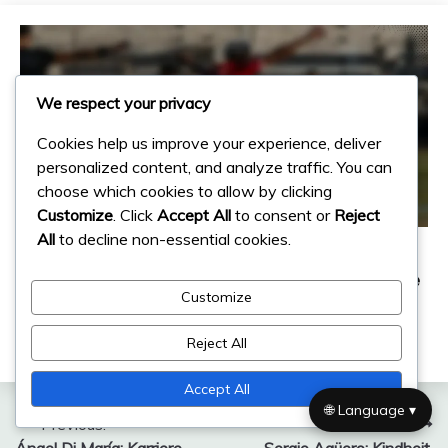
We respect your privacy
Cookies help us improve your experience, deliver
personalized content, and analyze traffic. You can
choose which cookies to allow by clicking
Customize
. Click
Accept All
to consent or
Reject
All
to decline non-essential cookies.
Spielerbiografien
Juan Román Riquelme: Biografie, Frühe
Customize
Jahre, Einflüsse
02/03/2026
Diego Marquez
Reject All
Accept All
🌐 Language ▾
Post
Previous:
Next: