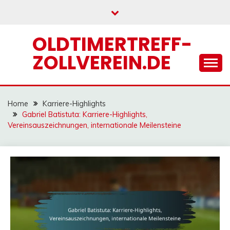
Skip
to
content
OLDTIMERTREFF-
ZOLLVEREIN.DE
Home
Karriere-Highlights
Gabriel Batistuta: Karriere-Highlights,
Vereinsauszeichnungen, internationale Meilensteine