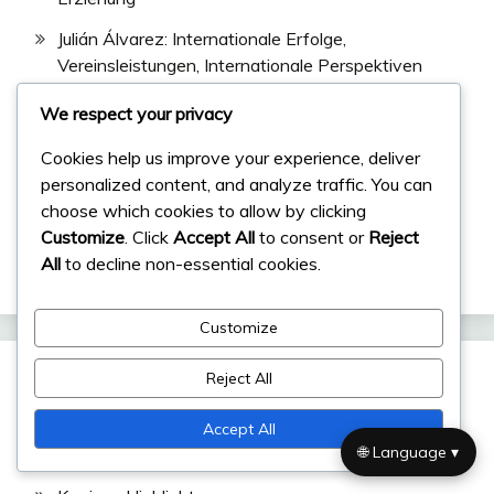
Julián Álvarez: Internationale Erfolge,
Vereinsleistungen, Internationale Perspektiven
Ariel Ortega: Internationale Erfolge, Vermächtnis
We respect your privacy
der Nationalmannschaft, Schlüsselaufführungen
Cookies help us improve your experience, deliver
Julián Álvarez: Karriere-Highlights,
personalized content, and analyze traffic. You can
Jugendentwicklung, Familie
choose which cookies to allow by clicking
Customize
. Click
Accept All
to consent or
Reject
Lionel Messi: Karriere-Highlights, Vereinsrekorde,
All
to decline non-essential cookies.
internationaler Erfolg
Customize
Reject All
Kategorien
Accept All
🌐 Language ▾
Internationale Erfolge