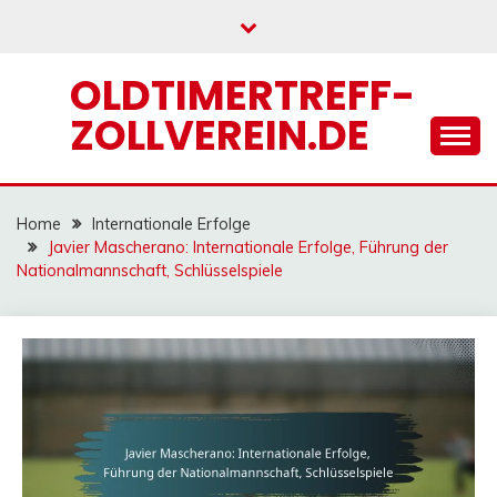
Skip
to
content
OLDTIMERTREFF-
ZOLLVEREIN.DE
Home
Internationale Erfolge
Javier Mascherano: Internationale Erfolge, Führung der
Nationalmannschaft, Schlüsselspiele