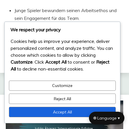
Junge Spieler bewundern seinen Arbeitsethos und
sein Engagement für das Team.
Seine taktische Intelligenz ist ein zentraler Punkt in
We respect your privacy
Coaching-Diskussionen.
Cookies help us improve your experience, deliver
Mascheranos Karriere dient als Blaupause für
personalized content, and analyze traffic. You can
aufstrebende defensive Mittelfeldspieler.
choose which cookies to allow by clicking
Customize
. Click
Accept All
to consent or
Reject
All
to decline non-essential cookies.
Related Posts
Customize
Reject All
Accept All
🌐 Language ▾