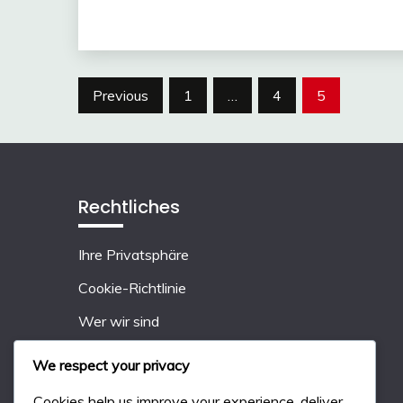
Posts
Previous
1
…
4
5
pagination
Rechtliches
Ihre Privatsphäre
Cookie-Richtlinie
Wer wir sind
Erreichen Sie uns
We respect your privacy
Benutzervereinbarung
Cookies help us improve your experience, deliver